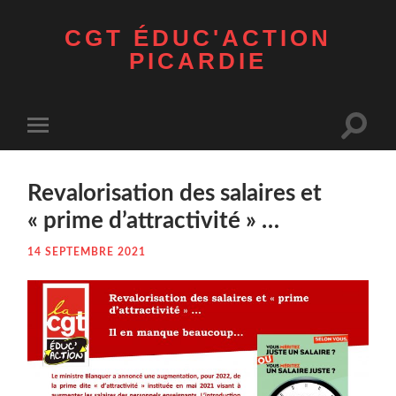
CGT ÉDUC'ACTION
PICARDIE
Toggle
Toggle
search
mobile
field
menu
Reva­lo­ri­sa­tion des salaires et
« prime d’attractivité » …
14 SEPTEMBRE 2021