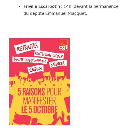
Fri­ville Escar­bo­tin
: 14h, devant la per­ma­nence
du dépu­té Emma­nuel Macquet.