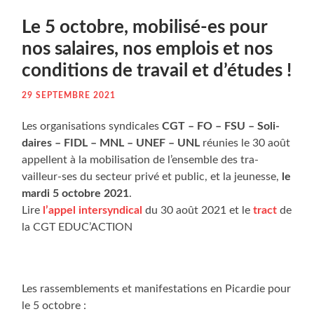
Le 5 octobre, mobi­li­sé-es pour
nos salaires, nos emplois et nos
condi­tions de tra­vail et d’études !
29 SEPTEMBRE 2021
Les orga­ni­sa­tions syn­di­cales
CGT – FO – FSU – Soli­
daires – FIDL – MNL – UNEF – UNL
réunies le 30 août
appellent à la mobi­li­sa­tion de l’ensemble des tra­
vailleur-ses du sec­teur pri­vé et public, et la jeu­nesse,
le
mar­di 5 octobre 2021
.
Lire
l’appel inter­syn­di­cal
du 30 août 2021 et le
tract
de
la CGT EDUC’ACTION
Les ras­sem­ble­ments et mani­fes­ta­tions en Picar­die pour
le 5 octobre :