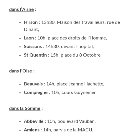
dans l’Aisne
:
Hir­son
: 13h30, Mai­son des tra­vailleurs, rue de
Dinant,
Laon
: 10h, place des droits de l’Homme,
Sois­sons
: 14h30, devant l’hôpital,
St Quen­tin
: 15h, place du 8 Octobre.
dans l’Oise
:
Beau­vais
: 14h, place Jeanne Hachette,
Com­piègne
: 10h, cours Guynemer.
dans la Somme
:
Abbe­ville
: 10h, bou­le­vard Vauban,
Amiens
: 14h, par­vis de la MACU,