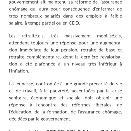
gou­ver­ne­ment ait main­te­nu sa réforme de l’assurance
chô­mage qui aura pour consé­quence d’enfermer de
trop nom­breux sala­riés dans des emplois à faible
salaire, à temps par­tiel ou en CDD.
Les retraité.e.s, très mas­si­ve­ment mobilisé.e.s,
attendent tou­jours une réponse pour une aug­men­ta­
tion immé­diate de leur pen­sion, retraite de base et
retraite com­plé­men­taire, dont la der­nière reva­lo­ri­sa­
tion a été pla­fon­née à un niveau très infé­rieur à
l’inflation.
La jeu­nesse, confron­tée à une grande pré­ca­ri­té de vie
et de tra­vail, à la pau­vre­té, accen­tuées par la crise
sani­taire, éco­no­mique et sociale, doit obte­nir une
réponse à l’encontre des réformes libé­rales, de
l’éducation, de la for­ma­tion, de l’assurance chô­mage,
déci­dées par le gouvernement.