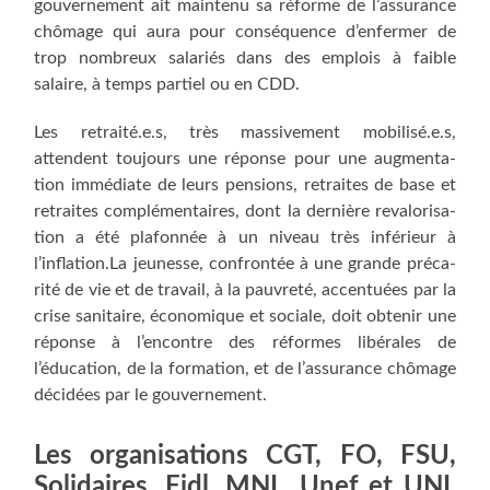
gou­ver­ne­ment ait main­te­nu sa réforme de l’assurance
chô­mage qui aura pour consé­quence d’enfermer de
trop nom­breux sala­riés dans des emplois à faible
salaire, à temps par­tiel ou en CDD.
Les retraité.e.s, très mas­si­ve­ment mobilisé.e.s,
attendent tou­jours une réponse pour une aug­men­ta­
tion immé­diate de leurs pen­sions, retraites de base et
retraites com­plé­men­taires, dont la der­nière reva­lo­ri­sa­
tion a été pla­fon­née à un niveau très infé­rieur à
l’inflation.La jeu­nesse, confron­tée à une grande pré­ca­
ri­té de vie et de tra­vail, à la pau­vre­té, accen­tuées par la
crise sani­taire, éco­no­mique et sociale, doit obte­nir une
réponse à l’encontre des réformes libé­rales de
l’éducation, de la for­ma­tion, et de l’assurance chô­mage
déci­dées par le gouvernement.
Les orga­ni­sa­tions CGT, FO, FSU,
Soli­daires, Fidl, MNL, Unef et UNL