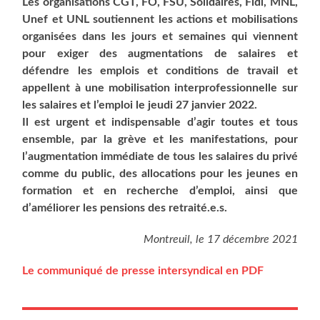
Les orga­ni­sa­tions CGT, FO, FSU, Soli­daires, Fidl, MNL,
Unef et UNL sou­tiennent les actions et mobi­li­sa­tions
orga­ni­sées dans les jours et semaines qui viennent
pour exi­ger des aug­men­ta­tions de salaires et
défendre les emplois et condi­tions de tra­vail et
appellent à une mobi­li­sa­tion inter­pro­fes­sion­nelle sur
les salaires et l’emploi le jeu­di 27 jan­vier 2022.
Il est urgent et indis­pen­sable d’agir toutes et tous
ensemble, par la grève et les mani­fes­ta­tions, pour
l’augmentation immé­diate de tous les salaires du pri­vé
comme du public, des allo­ca­tions pour les jeunes en
for­ma­tion et en recherche d’emploi, ain­si que
d’améliorer les pen­sions des retraité.e.s.
Mon­treuil, le 17 décembre 2021
Le com­mu­ni­qué de presse inter­syn­di­cal en PDF