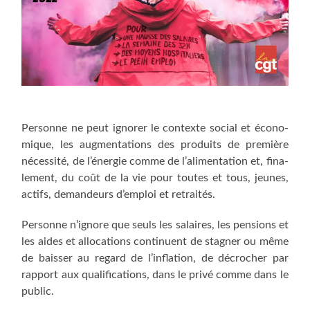
Per­sonne ne peut igno­rer le contexte social et éco­no­
mique, les aug­men­ta­tions des pro­duits de pre­mière
néces­si­té, de l’énergie comme de l’alimentation et, fina­
le­ment, du coût de la vie pour toutes et tous, jeunes,
actifs, deman­deurs d’emploi et retraités.
Per­sonne n’ignore que seuls les salaires, les pen­sions et
les aides et allo­ca­tions conti­nuent de stag­ner ou même
de bais­ser au regard de l’inflation, de décro­cher par
rap­port aux qua­li­fi­ca­tions, dans le pri­vé comme dans le
public.