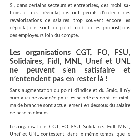
Si, dans cer­tains sec­teurs et entre­prises, des mobi­li­sa­
tions et des négo­cia­tions ont per­mis d’obtenir des
reva­lo­ri­sa­tions de salaires, trop sou­vent encore les
négo­cia­tions sont au point mort ou les pro­po­si­tions
des employeurs loin du compte.
Les orga­ni­sa­tions CGT, FO, FSU,
Soli­daires, Fidl, MNL, Unef et UNL
ne peuvent s’en satis­faire et
n’entendent pas en res­ter là !
Sans aug­men­ta­tion du point d’indice et du Smic, il n’y
aura aucune avan­cée pour les salarié.e.s dont les míni­
ma de branche sont actuel­le­ment en des­sous du salaire
de base minimum.
Les orga­ni­sa­tions CGT, FO, FSU, Soli­daires, Fidl, MNL,
Unef et UNL contestent, dans le même temps, que le