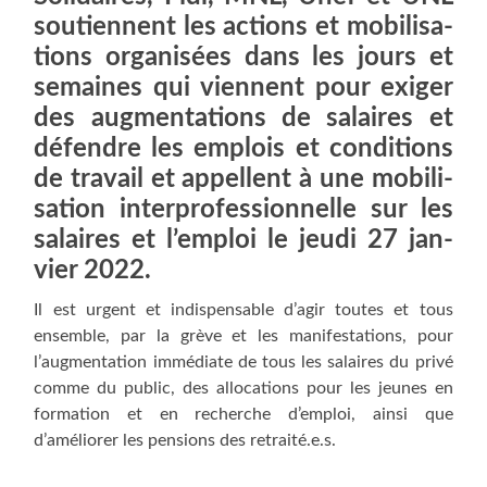
sou­tiennent les actions et mobi­li­sa­
tions orga­ni­sées dans les jours et
semaines qui viennent pour exi­ger
des aug­men­ta­tions de salaires et
défendre les emplois et condi­tions
de tra­vail et appellent à une mobi­li­
sa­tion inter­pro­fes­sion­nelle sur les
salaires et l’emploi le jeu­di 27 jan­
vier 2022.
Il est urgent et indis­pen­sable d’agir toutes et tous
ensemble, par la grève et les mani­fes­ta­tions, pour
l’augmentation immé­diate de tous les salaires du pri­vé
comme du public, des allo­ca­tions pour les jeunes en
for­ma­tion et en recherche d’emploi, ain­si que
d’améliorer les pen­sions des retraité.e.s.