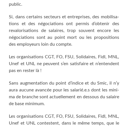
public.
Si, dans cer­tains sec­teurs et entre­prises, des mobi­li­sa­
tions et des négo­cia­tions ont per­mis d’obtenir des
reva­lo­ri­sa­tions de salaires, trop sou­vent encore les
négo­cia­tions sont au point mort ou les pro­po­si­tions
des employeurs loin du compte.
Les orga­ni­sa­tions CGT, FO, FSU, Soli­daires, Fidl, MNL,
Unef et UNL ne peuvent s’en satis­faire et n’entendent
pas en res­ter là !
Sans aug­men­ta­tion du point d’indice et du Smic, il n’y
aura aucune avan­cée pour les salarié.e.s dont les míni­
ma de branche sont actuel­le­ment en des­sous du salaire
de base minimum.
Les orga­ni­sa­tions CGT, FO, FSU, Soli­daires, Fidl, MNL,
Unef et UNL contestent, dans le même temps, que le