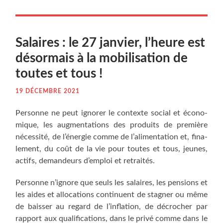
Salaires : le 27 jan­vier, l’heure est
désor­mais à la mobi­li­sa­tion de
toutes et tous !
19 DÉCEMBRE 2021
Per­sonne ne peut igno­rer le contexte social et éco­no­
mique, les aug­men­ta­tions des pro­duits de pre­mière
néces­si­té, de l’énergie comme de l’alimentation et, fina­
le­ment, du coût de la vie pour toutes et tous, jeunes,
actifs, deman­deurs d’emploi et retraités.
Per­sonne n’ignore que seuls les salaires, les pen­sions et
les aides et allo­ca­tions conti­nuent de stag­ner ou même
de bais­ser au regard de l’inflation, de décro­cher par
rap­port aux qua­li­fi­ca­tions, dans le pri­vé comme dans le