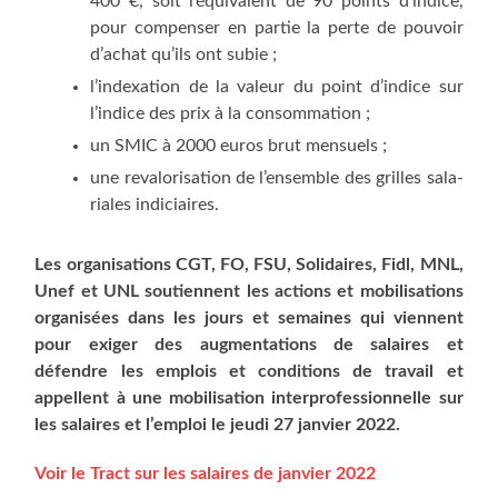
400 €, soit l’équivalent de 90 points d’indice,
pour com­pen­ser en par­tie la perte de pou­voir
d’achat qu’ils ont subie ;
l’indexation de la valeur du point d’indice sur
l’indice des prix à la consommation ;
un SMIC à 2000 euros brut mensuels ;
une reva­lo­ri­sa­tion de l’ensemble des grilles sala­
riales indiciaires.
Les orga­ni­sa­tions CGT, FO, FSU, Soli­daires, Fidl, MNL,
Unef et UNL sou­tiennent les actions et
mobi­li­sa­tions
orga­ni­sées dans les jours et semaines qui viennent
pour exi­ger des
aug­men­ta­tions de salaires et
défendre les emplois et condi­tions de tra­vail et
appellent à une
mobi­li­sa­tion inter­pro­fes­sion­nelle sur
les salaires et l’emploi le jeu­di 27 jan­vier 2022.
Voir le Tract sur les salaires de jan­vier 2022