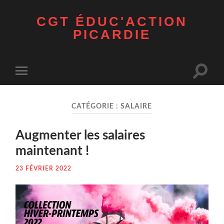
CGT ÉDUC'ACTION
PICARDIE
Toggle
Toggle
search
mobile
field
menu
CATÉGORIE :
SALAIRE
Aug­men­ter les salaires
maintenant !
23 FÉVRIER 2022