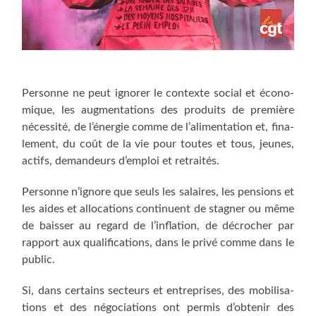
Per­sonne ne peut igno­rer le contexte social et éco­no­
mique, les aug­men­ta­tions des pro­duits de pre­mière
néces­si­té, de l’énergie comme de l’alimentation et, fina­
le­ment, du coût de la vie pour toutes et tous, jeunes,
actifs, deman­deurs d’emploi et retraités.
Per­sonne n’ignore que seuls les salaires, les pen­sions et
les aides et allo­ca­tions conti­nuent de stag­ner ou même
de bais­ser au regard de l’inflation, de décro­cher par
rap­port aux qua­li­fi­ca­tions, dans le pri­vé comme dans le
public.
Si, dans cer­tains sec­teurs et entre­prises, des mobi­li­sa­
tions et des négo­cia­tions ont per­mis d’obtenir des