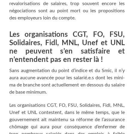
reva­lo­ri­sa­tions de salaires, trop sou­vent encore les
négo­cia­tions sont au point mort ou les pro­po­si­tions
des employeurs loin du compte.
Les orga­ni­sa­tions CGT, FO, FSU,
Soli­daires, Fidl, MNL, Unef et UNL
ne peuvent s’en satis­faire et
n’entendent pas en res­ter là !
Sans aug­men­ta­tion du point d’indice et du Smic, il n’y
aura aucune avan­cée pour les salarié.e.s dont les míni­
ma de branche sont actuel­le­ment en des­sous du salaire
de base minimum.
Les orga­ni­sa­tions CGT, FO, FSU, Soli­daires, Fidl, MNL,
Unef et UNL contestent, dans le même temps, que le
gou­ver­ne­ment ait main­te­nu sa réforme de l’assurance
chô­mage qui aura pour consé­quence d’enfermer de
trop nom­breux sala­riés dans des emplois à faible