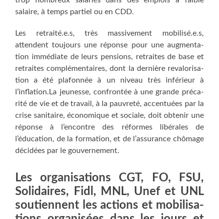
salaire, à temps par­tiel ou en CDD.
Les retraité.e.s, très mas­si­ve­ment mobilisé.e.s,
attendent tou­jours une réponse pour une aug­men­ta­
tion immé­diate de leurs pen­sions, retraites de base et
retraites com­plé­men­taires, dont la der­nière reva­lo­ri­sa­
tion a été pla­fon­née à un niveau très infé­rieur à
l’inflation.La jeu­nesse, confron­tée à une grande pré­ca­
ri­té de vie et de tra­vail, à la pau­vre­té, accen­tuées par la
crise sani­taire, éco­no­mique et sociale, doit obte­nir une
réponse à l’encontre des réformes libé­rales de
l’éducation, de la for­ma­tion, et de l’assurance chô­mage
déci­dées par le gouvernement.
Les orga­ni­sa­tions CGT, FO, FSU,
Soli­daires, Fidl, MNL, Unef et UNL
sou­tiennent les actions et mobi­li­sa­
tions orga­ni­sées dans les jours et