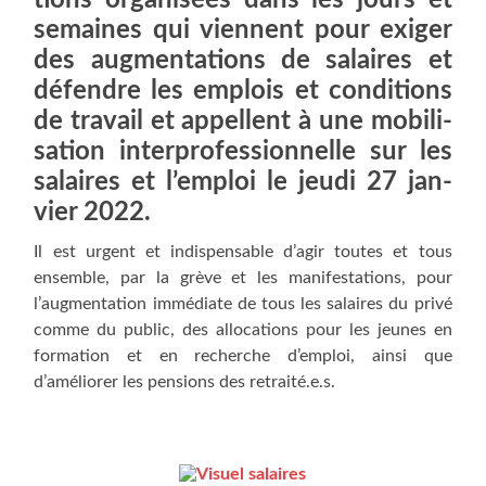
semaines qui viennent pour exi­ger
des aug­men­ta­tions de salaires et
défendre les emplois et condi­tions
de tra­vail et appellent à une mobi­li­
sa­tion inter­pro­fes­sion­nelle sur les
salaires et l’emploi le jeu­di 27 jan­
vier 2022.
Il est urgent et indis­pen­sable d’agir toutes et tous
ensemble, par la grève et les mani­fes­ta­tions, pour
l’augmentation immé­diate de tous les salaires du pri­vé
comme du public, des allo­ca­tions pour les jeunes en
for­ma­tion et en recherche d’emploi, ain­si que
d’améliorer les pen­sions des retraité.e.s.