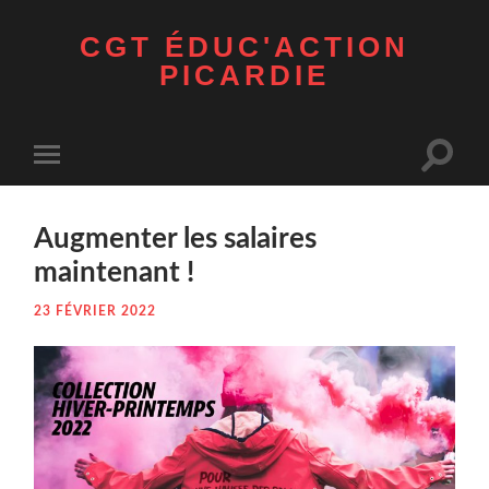
CGT ÉDUC'ACTION
PICARDIE
Toggle
Toggle
search
mobile
field
menu
Aug­men­ter les salaires
maintenant !
23 FÉVRIER 2022