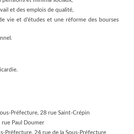
 pen­sions et mini­ma sociaux,
vail et des emplois de qualité,
 de vie et d’études et une réforme des bourses
nnel.
icardie.
ous-Pré­fec­ture,
28 rue Saint-Crépin
, 2 rue Paul Doumer
s-Pré­fec­ture,
24 rue de la Sous-Préfecture