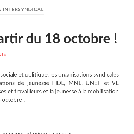
:
INTERSYNDICAL
r­tir du 18 octobre !
DIE
iale et poli­tique, les orga­ni­sa­tions syn­di­cales
i­sa­tions de jeu­nesse FIDL, MNL, UNEF et VL
et tra­vailleurs et la jeu­nesse à la mobi­li­sa­tion
8 octobre :