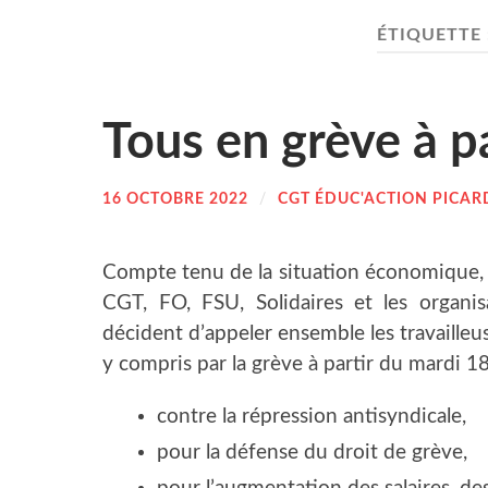
ÉTIQUETTE 
Tous en grève à pa
16 OCTOBRE 2022
/
CGT ÉDUC'ACTION PICAR
Compte tenu de la situa­tion éco­no­mique, soc
CGT, FO, FSU, Soli­daires et les orga­n
décident d’appeler ensemble les tra­vailleuses 
y com­pris par la grève à par­tir du mar­di 1
contre la répres­sion antisyndicale,
pour la défense du droit de grève,