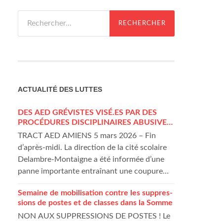
Rechercher :
ACTUA­LI­TÉ DES LUTTES
DES AED GRÉVISTES VISÉ.ES PAR DES
PROCÉDURES DISCIPLINAIRES ABUSIVES
À AMIENS
TRACT AED AMIENS 5 mars 2026 – Fin
d’après-midi. La direction de la cité scolaire
Delambre-Montaigne a été informée d’une
panne importante entraînant une coupure
généralisée d’eau au sein de l’établissement et
Semaine de mobi­li­sa­tion contre les sup­pres­
des internats. Très rapidement, la situation
sions de postes et de classes dans la Somme
s’est dégradée. Face à l’impossibilité pour les
NON AUX SUPPRESSIONS DE POSTES ! Le
élèves internes d’utiliser les sanitaires de