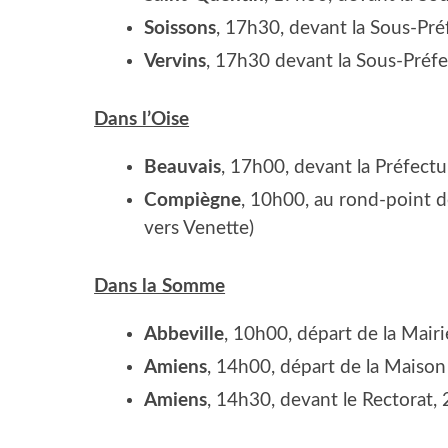
Sois­sons
, 17h30, devant la Sous-Pré­
Ver­vins
, 17h30 devant la Sous-Pré­fe
Dans l’Oise
Beau­vais
, 17h00, devant la Pré­fec­t
Com­piègne
, 10h00, au rond-point d
vers Venette)
Dans la Somme
Abbe­ville
, 10h00, départ de la Mai­r
Amiens
, 14h00, départ de la Mai­son
Amiens
, 14h30, devant le Rec­to­rat, 