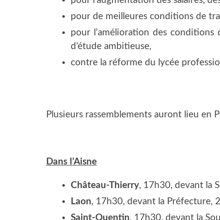
pour l’augmentation des salaires, des
pour de meilleures condi­tions de tra­
pour l’amélioration des condi­tions
d’étude ambitieuse,
contre la réforme du lycée professio
Plu­sieurs ras­sem­ble­ments auront lieu en P
Dans l’Aisne
Châ­teau-Thier­ry
, 17h30, devant la S
Laon
, 17h30, devant la Pré­fec­ture
Saint-Quen­tin
, 17h30, devant la Sou