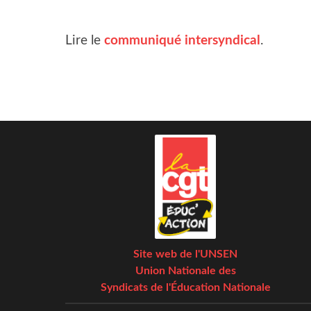
Lire le
com­mu­ni­qué inter­syn­di­cal
.
Site web de l'UNSEN
Union Nationale des
Syndicats de l'Éducation Nationale