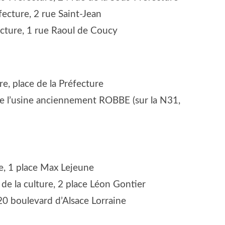
fec­ture,
2 rue Saint-Jean
c­ture,
1 rue Raoul de Coucy
ure, place de la Préfecture
e l’usine ancien­ne­ment ROBBE (sur la N31,
ie, 1 place Max Lejeune
 de la culture, 2 place Léon Gontier
20 bou­le­vard d’Al­sace Lorraine