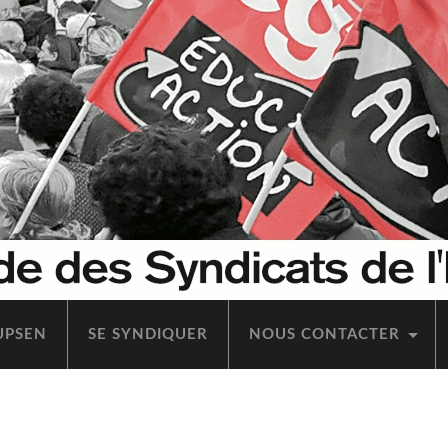
’UPSEN
SE SYN­DI­QUER
NOUS CONTAC­TER