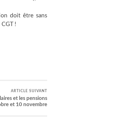
tion doit être sans
a CGT !
ARTICLE SUIVANT
laires et les pen­sions
tobre et 10 novembre