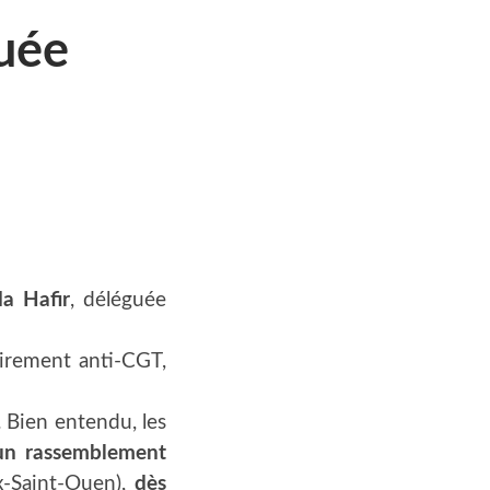
guée
da Hafir
, délé­guée
ai­re­ment anti-CGT,
. Bien enten­du, les
un ras­sem­ble­ment
x-Saint-Ouen),
dès