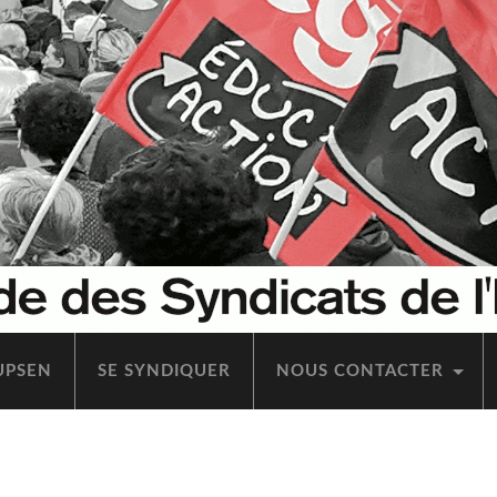
’UPSEN
SE SYN­DI­QUER
NOUS CONTAC­TER