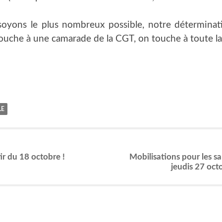
.
oyons le plus nom­breux pos­sible, notre déter­mi­na­
touche à une cama­rade de la CGT, on touche à toute l
LE
tir du 18 octobre !
Mobi­li­sa­tions pour les sa
jeu­dis 27 oc