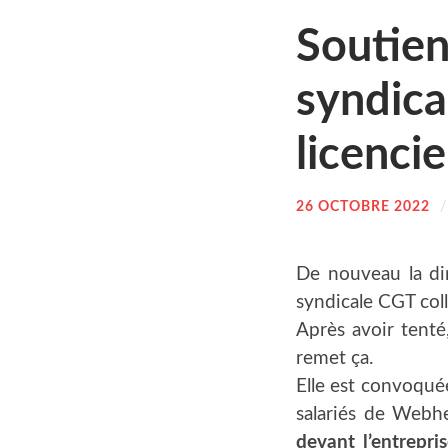
Sou­tien
syn­di­
licenci
26 OCTOBRE 2022
De nou­veau la d
syn­di­cale CGT col
Après avoir ten­té,
remet ça.
Elle est convo­quée
sala­riés de Web­
devant l’en­tre­pri