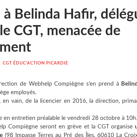
 à Belin­da Hafir, délé­
cale CGT, mena­cée de
ement
/
CGT ÉDUC'ACTION PICARDIE
irec­tion de Web­help Com­piègne s’en prend à
Belin­
­lège employés.
 en vain, de la licen­cier en 2016, la direc­tion, pri­m
 en entre­tien préa­lable le ven­dre­di 28 octobre à 10h
help Com­piègne seront en grève et la CGT orga­nise
se
(98 Impasse Terres au Pré des Îles, 60610 La Croi