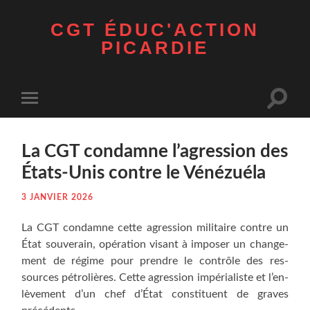
CGT ÉDUC'ACTION
PICARDIE
Toggle
Toggle
search
mobile
field
menu
La CGT condamne l’a­gres­sion des
États-Unis contre le Vénézuéla
3 JANVIER 2026
La CGT condamne cette agres­sion mili­taire contre un
État sou­ve­rain, opé­ra­tion visant à impo­ser un chan­ge­
ment de régime pour prendre le contrôle des res­
sources pétro­lières. Cette agres­sion impé­ria­liste et l’en­
lè­ve­ment d’un chef d’É­tat consti­tuent de graves