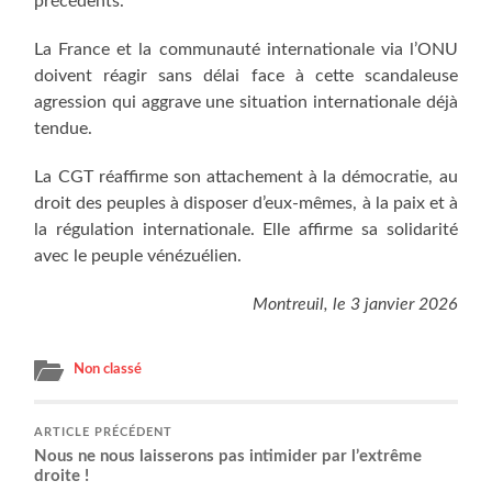
précédents.
La France et la com­mu­nau­té inter­na­tio­nale via l’O­NU
doivent réagir sans délai face à cette scan­da­leuse
agres­sion qui aggrave une situa­tion inter­na­tio­nale déjà
tendue.
La CGT réaf­firme son atta­che­ment à la démo­cra­tie, au
droit des peuples à dis­po­ser d’eux-mêmes, à la paix et à
la régu­la­tion inter­na­tio­nale. Elle affirme sa soli­da­ri­té
avec le peuple vénézuélien.
Mon­treuil, le 3 jan­vier 2026
Non classé
ARTICLE PRÉCÉDENT
Nous ne nous lais­se­rons pas inti­mi­der par l’ex­trême
droite !