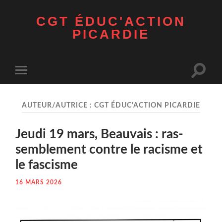
CGT ÉDUC'ACTION
PICARDIE
Toggle
Toggle
search
mobile
field
menu
AUTEUR/AUTRICE :
CGT ÉDUC'ACTION PICARDIE
Jeu­di 19 mars, Beau­vais : ras­
sem­ble­ment contre le racisme et
le fascisme
16 MARS 2026