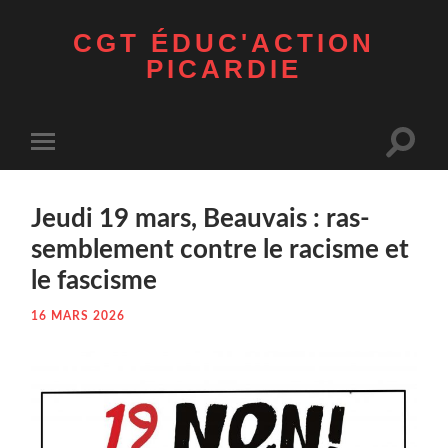
CGT ÉDUC'ACTION
PICARDIE
Toggle
Toggle
search
mobile
field
menu
Jeu­di 19 mars, Beau­vais : ras­
sem­ble­ment contre le racisme et
le fascisme
16 MARS 2026