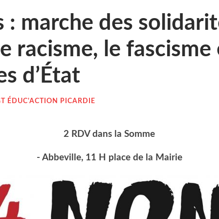
: marche des soli­da­ri­
e racisme, le fas­cisme 
es d’État
T ÉDUC'ACTION PICARDIE
2 RDV dans la Somme
- Abbe­ville, 11 H place de la Mairie