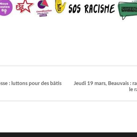
se : lut­tons pour des bâtis
Jeu­di 19 mars, Beau­vais : r
le 