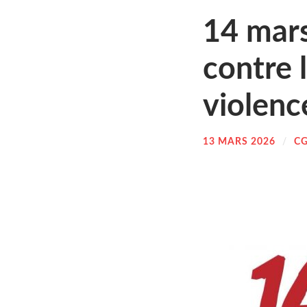
14 mars 
contre l
vio­lenc
13 MARS 2026
/
CG