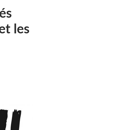
tés
et les