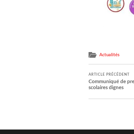
Actualités
ARTICLE PRÉCÉDENT
Com­mu­ni­qué de pres
sco­laires dignes