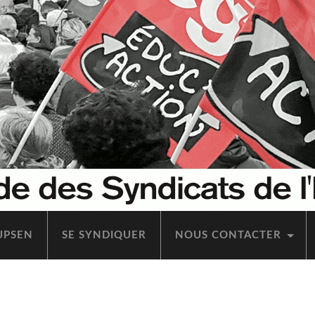
’UPSEN
SE SYN­DI­QUER
NOUS CONTAC­TER