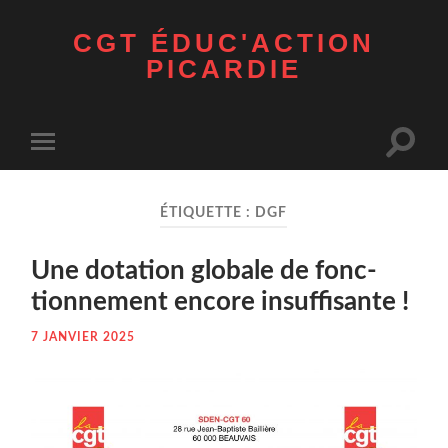
CGT ÉDUC'ACTION
PICARDIE
Toggle
Toggle
search
mobile
field
menu
ÉTIQUETTE :
DGF
Une dota­tion glo­bale de fonc­
tion­ne­ment encore insuffisante !
7 JANVIER 2025