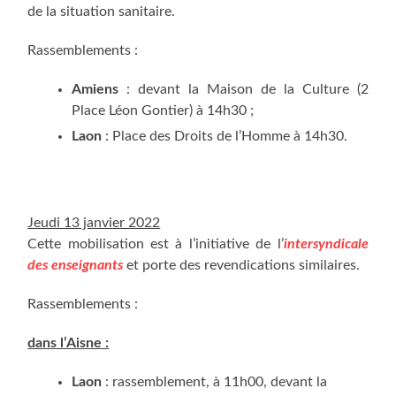
de la situa­tion sanitaire.
Ras­sem­ble­ments :
Amiens
: devant la Mai­son de la Culture (2
Place Léon Gon­tier) à 14h30 ;
Laon
: Place des Droits de l’Homme à 14h30.
Jeu­di 13 jan­vier 2022
Cette mobi­li­sa­tion est à l’initiative de l’
inter­syn­di­cale
des ensei­gnants
et porte des reven­di­ca­tions similaires.
Ras­sem­ble­ments :
dans l’Aisne :
Laon
: ras­sem­ble­ment, à 11h00, devant la