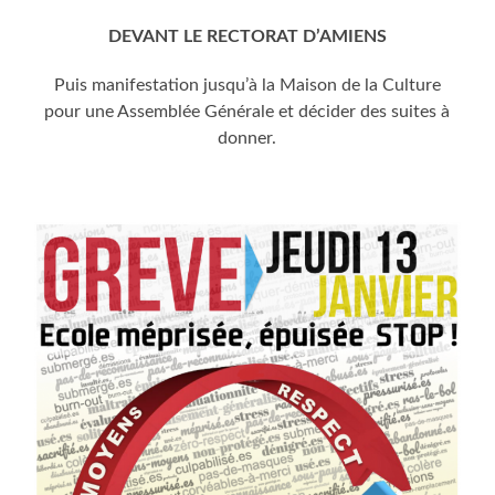
DEVANT LE RECTORAT D’AMIENS
Puis mani­fes­ta­tion jusqu’à la Mai­son de la Culture
pour une Assem­blée Géné­rale et déci­der des suites à
donner.