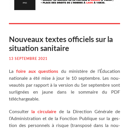
Nou­veaux textes offi­ciels sur la
situa­tion sanitaire
13 SEPTEMBRE 2021
La
foire aux ques­tions
du minis­tère de l’É­du­ca­tion
natio­nale a été mise à jour le 10 sep­tembre. Les nou­
veau­tés par rap­port à la ver­sion du 1er sep­tembre sont
sur­li­gnées en jaune dans le som­maire du PDF
téléchargeable.
Consul­ter
la cir­cu­laire
de la Direc­tion Géné­rale de
l’Ad­mi­nis­tra­tion et de la Fonc­tion Publique sur la ges­
tion des per­son­nels à risque (trans­po­sé dans la nou­