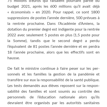
75 mil­lions d’euros qui fai­saient pour­tant par­tie du
bud­get 2021, après les 600 mil­lions qu’il avait déjà
« éco­no­mi­sés » en 2020. Pour rap­pel, ce sont 1800
sup­pres­sions de postes l’année der­nière, 500 pré­vues à
la ren­trée pro­chaine. Dans l’Académie d’Amiens, la
dota­tion du pre­mier degré est indi­gente pour la ren­trée
2022 avec seule­ment 5 postes en plus (1,5 poste pour
la Somme), tan­dis que le second degré a per­du
l’équivalent de 81 postes l’année der­nière et en per­dra
18 l’année pro­chaine, alors que les effec­tifs sont en
hausse.
De fait le ministre conti­nue à faire peser sur les per­
son­nels et les familles la ges­tion de la pan­dé­mie et
trans­fère sur eux la res­pon­sa­bi­li­té de la san­té publique.
Les tests deman­dés aux élèves reposent sur la res­pon­
sa­bi­li­té des familles et sont sou­mis au contrôle des
per­son­nels de l’éducation natio­nale alors qu’ils
devraient être orga­ni­sés par les auto­ri­tés sani­taires