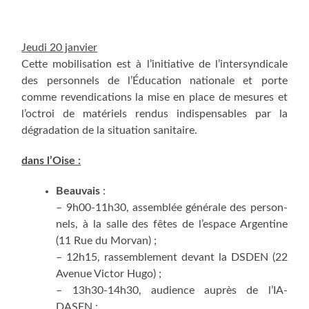
Jeu­di 20 janvier
Cette mobi­li­sa­tion est à l’initiative de l’intersyndicale
des per­son­nels de l’É­du­ca­tion natio­nale et porte
comme reven­di­ca­tions la mise en place de mesures et
l’octroi de maté­riels ren­dus indis­pen­sables par la
dégra­da­tion de la situa­tion sanitaire.
dans l’Oise :
Beau­vais
:
– 9h00-11h30, assem­blée géné­rale des per­son­
nels, à la salle des fêtes de l’espace Argen­tine
(11 Rue du Morvan) ;
– 12h15, ras­sem­ble­ment devant la DSDEN (22
Ave­nue Vic­tor Hugo) ;
– 13h30-14h30, audience auprès de l’IA-
DASEN ;