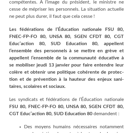
com­pé­tentes. A l’image du pré­sident, le ministre ne
cesse de mépri­ser les per­son­nels. La situa­tion actuelle
ne peut plus durer, il faut que cela cesse !
Les fédé­ra­tions de l’Éducation natio­nale FSU 80,
FNEC-FP-FO 80, UNSA 80, SGEN CFDT 80, CGT
Educ’action 80, SUD Edu­ca­tion 80, appellent
l’ensemble des per­son­nels à se mettre en grève et
appellent l’ensemble de la com­mu­nau­té édu­ca­tive à
se mobi­li­ser jeu­di 13 jan­vier pour faire entendre leur
colère et obte­nir une poli­tique cohé­rente de pro­tec­
tion et de pré­ven­tion à la hau­teur des enjeux sani­
taires, sco­laires et sociaux.
Les syn­di­cats et fédé­ra­tions de l’Éducation natio­nale
FSU 80, FNEC-FP-FO 80, UNSA 80, SGEN CFDT 80,
CGT Educ’action 80, SUD Edu­ca­tion 80
demandent :
Des moyens humains néces­saires notam­ment