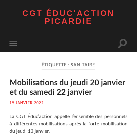
CGT ÉDUC'ACTION
PICARDIE
Toggle
Toggle
search
mobile
field
menu
ÉTIQUETTE :
SANITAIRE
Mobi­li­sa­tions du jeu­di 20 jan­vier
et du same­di 22 janvier
19 JANVIER 2022
La CGT Éduc’action appelle l’ensemble des per­son­nels
à dif­fé­rentes mobi­li­sa­tions après la forte mobi­li­sa­tion
du jeu­di 13 janvier.