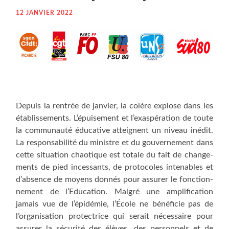
12 JANVIER 2022
Depuis la ren­trée de jan­vier, la colère explose dans les
éta­blis­se­ments. L’é­pui­se­ment et l’exas­pé­ra­tion de toute
la com­mu­nau­té édu­ca­tive atteignent un niveau inédit.
La res­pon­sa­bi­li­té du ministre et du gou­ver­ne­ment dans
cette situa­tion chao­tique est totale du fait de chan­ge­
ments de pied inces­sants, de pro­to­coles inte­nables et
d’ab­sence de moyens don­nés pour assu­rer le fonc­tion­
ne­ment de l’E­du­ca­tion. Mal­gré une ampli­fi­ca­tion
jamais vue de l’épidémie, l’École ne béné­fi­cie pas de
l’or­ga­ni­sa­tion pro­tec­trice qui serait néces­saire pour
assu­rer la sécu­ri­té des élèves, des per­son­nels et de