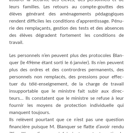
leurs familles. Les retours au compte-gouttes des
élèves géné­rant des amé­na­ge­ments péda­go­giques
rendent dif­fi­ciles les condi­tions d’ap­pren­tis­sage. Pénu­
rie des rem­pla­çants, ges­tion des tests et des absences
des élèves dégradent for­te­ment les condi­tions de
travail.
Les per­son­nels n’en peuvent plus des pro­to­coles Blan­
quer (le 49ème étant sor­ti le 6 jan­vier). Ils n’en peuvent
plus des ordres et des contrordres per­ma­nents, des
per­son­nels non rem­pla­cés, des pres­sions pour effec­
tuer du télé-ensei­gne­ment, de la charge de tra­vail
insup­por­table que le ministre fait subir aux direc­
teurs… Ils constatent que le ministre se refuse à leur
four­nir les moyens de pro­tec­tion indi­vi­duelle qui
manquent toujours.
Ils relèvent pour­tant que ce n’est pas une ques­tion
finan­cière puisque M. Blan­quer se flatte d’avoir ren­du