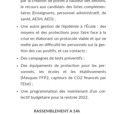
par la créa­tion de postes à hau­teur des besoins,
le recours aux can­di­dats des listes com­plé­men­
taires (Ensei­gnants, per­son­nel admi­nis­tra­tif, de
san­té, AESH, AED) ;
Une autre ges­tion de l’épidémie à l’École : des
moyens et des pro­tec­tions pour faire face à la
crise en éla­bo­rant un pro­to­cole viable et qui ne
mette pas en dif­fi­cul­té les per­son­nels sur la ges­
tion des cas posi­tifs, et cas contacts ;
Des cam­pagnes de tests préventifs ;
Des équi­pe­ments de pro­tec­tion pour les per­
son­nels, les écoles et les éta­blis­se­ments
(Masques FFP2, cap­teurs de CO2 finan­cés par
l’Etat) ;
Une pro­gram­ma­tion dès main­te­nant d’un col­
lec­tif bud­gé­taire pour la ren­trée 2022.
RASSEMBLEMENT A 14h