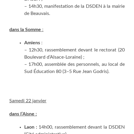
– 14h30, mani­fes­ta­tion de la DSDEN à la mai­rie
de Beauvais.
dans la Somme
:
Amiens
:
– 12h30, ras­sem­ble­ment devant le rec­to­rat (
20
Bou­le­vard d’Alsace-Loraine) ;
– 17h00, assem­blée des per­son­nels, au local de
Sud Édu­ca­tion 80 (3–5 Rue Jean Godris).
Same­di 22 janvier
dans l’Aisne :
Laon :
14h00, ras­sem­ble­ment devant la DSDEN