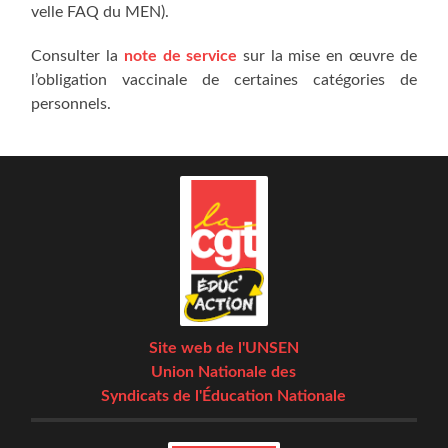
velle FAQ du MEN).
Consul­ter la
note de ser­vice
sur la mise en œuvre de
l’o­bli­ga­tion vac­ci­nale de cer­taines caté­go­ries de
personnels.
Site web de l'UNSEN
Union Nationale des
Syndicats de l'Éducation Nationale