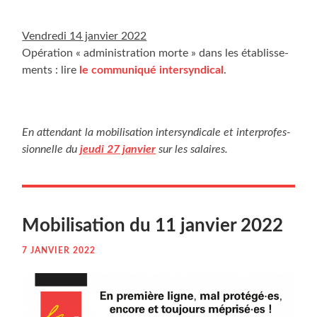
Ven­dre­di 14 jan­vier 2022
Opé­ra­tion « admi­nis­tra­tion morte » dans les éta­blis­se­
ments : lire
le com­mu­ni­qué inter­syn­di­cal
.
En atten­dant la mobi­li­sa­tion inter­syn­di­cale et inter­pro­fes­
sion­nelle du
jeu­di 27 jan­vier
sur les salaires.
Mobi­li­sa­tion du 11 jan­vier 2022
7 JANVIER 2022