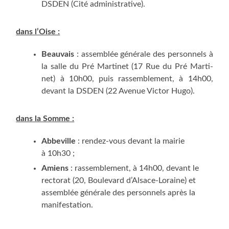
DSDEN (Cité administrative).
dans l’Oise :
Beau­vais
: assem­blée géné­rale des per­son­nels à
la salle du Pré Mar­ti­net (17 Rue du Pré Mar­ti­
net) à 10h00, puis ras­sem­ble­ment, à 14h00,
devant la DSDEN (22 Ave­nue Vic­tor Hugo).
dans la Somme :
Abbe­ville
: ren­dez-vous devant la mai­rie
à 10h30 ;
Amiens
: ras­sem­ble­ment, à 14h00, devant le
rec­to­rat (
20, Bou­le­vard d’Al­sace-Loraine) et
assem­blée géné­rale des per­son­nels après la
manifestation.