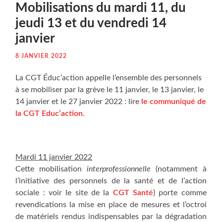
Mobi­li­sa­tions du mar­di 11, du
jeu­di 13 et du ven­dre­di 14
janvier
8 JANVIER 2022
La CGT Éduc’action appelle l’ensemble des per­son­nels
à se mobi­li­ser par la grève le 11 jan­vier, le 13 jan­vier, le
14 jan­vier et le 27 jan­vier 2022 : lire
le com­mu­ni­qué de
la CGT Educ’ac­tion
.
Mar­di
11 jan­vier 2022
Cette mobi­li­sa­tion
inter­pro­fes­sion­nelle
(notam­ment à
l’initiative des per­son­nels de la san­té et de l’action
sociale : voir le site de la
CGT San­té
) porte comme
reven­di­ca­tions la mise en place de mesures et l’octroi
de maté­riels ren­dus indis­pen­sables par la dégra­da­tion