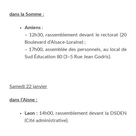
dans la Somme
:
Amiens
:
– 12h30, ras­sem­ble­ment devant le rec­to­rat (
20
Bou­le­vard d’Alsace-Loraine) ;
– 17h00, assem­blée des per­son­nels, au local de
Sud Édu­ca­tion 80 (3–5 Rue Jean Godris).
Same­di 22 janvier
dans l’Aisne :
Laon :
14h00, ras­sem­ble­ment devant la DSDEN
(Cité administrative).