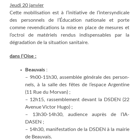
Jeu­di 20 janvier
Cette mobi­li­sa­tion est à l’initiative de l’intersyndicale
des per­son­nels de l’É­du­ca­tion natio­nale et porte
comme reven­di­ca­tions la mise en place de mesures et
l’octroi de maté­riels ren­dus indis­pen­sables par la
dégra­da­tion de la situa­tion sanitaire.
dans l’Oise :
Beau­vais
:
– 9h00-11h30, assem­blée géné­rale des per­son­
nels, à la salle des fêtes de l’espace Argen­tine
(11 Rue du Morvan) ;
– 12h15, ras­sem­ble­ment devant la DSDEN (22
Ave­nue Vic­tor Hugo) ;
– 13h30-14h30, audience auprès de l’IA-
DASEN ;
– 14h30, mani­fes­ta­tion de la DSDEN à la mai­rie
de Beauvais.