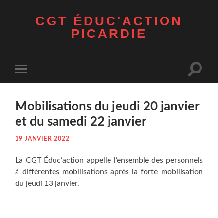
CGT ÉDUC'ACTION
PICARDIE
Toggle
Toggle
search
mobile
field
menu
Mobi­li­sa­tions du jeu­di 20 jan­vier
et du same­di 22 janvier
19 JANVIER 2022
La CGT Éduc’action appelle l’ensemble des per­son­nels
à dif­fé­rentes mobi­li­sa­tions après la forte mobi­li­sa­tion
du jeu­di 13 janvier.