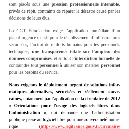
sont pla­cés sous une
pres­sion pro­fes­sion­nelle inte­nable
,
pri­vés de répit, contraints de répa­rer le désastre cau­sé par les
déci­sions de leurs élus.
La CGT Éduc’action exige l’application immé­diate d’un
plan d’urgence mas­sif pour le réta­blissement d’infrastructures
sécu­ri­sées, l’octroi de ren­forts humains pour les per­son­nels
tech­niques,
une transpa­rence totale sur l’ampleur des
don­nées com­pro­mises
, et sur­tout l’
in­terdiction for­melle
de
contraindre tout
per­son­nel
à uti­li­ser son maté­riel
per­son­nel
pour les besoins du service.
Nous exi­geons le déploie­ment urgent de solu­tions infor­
ma­tiques alter­na­tives, sécuri­sées et réelle­ment sou­ve­
raines,
notam­ment par l’application de
la cir­cu­laire de 2012
« Orienta­tions pour l’usage des logi­ciels libres dans
l’administration »
, qui demande que l’adminis­tration
publique passe au logi­ciel libre pour une sou­ve­rai­ne­té numé­
rique
(
https://www.legifrance.gouv.fr/circulaire/