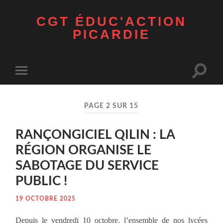
CGT ÉDUC'ACTION
PICARDIE
Toggle
Toggle
search
mobile
field
menu
PAGE 2 SUR 15
RANÇONGICIEL QILIN : LA
RÉGION ORGANISE LE
SABOTAGE DU SERVICE
PUBLIC !
19 OCTOBRE 2025
Depuis le ven­dre­di 10 octobre, l’ensemble de nos lycées