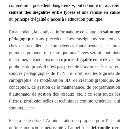
comme un « pré­cé­dent dan­ge­reux », fait craindre un
accrois­
se­ment des inéga­li­tés entre lycées
et une remise en cause
du prin­cipe d’égalité d’accès à l’
éduca­tion publique
.
En atten­dant, la para­ly­sie infor­ma­tique consti­tue un
sabo­tage
péda­go­gique
sans précé­dent. Les ensei­gnants sont empê­
chés de tra­vailler les com­pé­tences fon­da­men­tales, les pro­
grammes prennent un retard que nos élèves seront contraints
d’assumer, créant ain­si une
rup­ture d’égalité
entre élèves du
public et du pri­vé. Il n’est pas pos­sible d’avoir accès aux res­
sources péda­go­giques de l’ENT ni d’utiliser les logi­ciels de
car­to­gra­phie, de modé­li­sa­tion 3D, de créa­tion gra­phique, de
concep­tion, de ges­tion de la main­te­nance, de pro­gram­ma­tion
d’automate, de ges­tion des réseaux, etc. : ce sont toutes les
filières, pro­fes­sion­nelles et tech­niques comme géné­rales, qui
sont impactées.
Face à cette crise, l’Administration ne pro­pose pour l’instant
qu’une injonc­tion mépri­sante : l’appel à la
débrouille per­