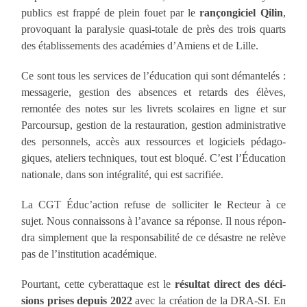
publics est frap­pé de plein fouet par le
ran­çongiciel Qilin
,
pro­vo­quant la para­ly­sie qua­si-totale de près des trois quarts
des établis­sements des aca­dé­mies d’Amiens et de Lille.
Ce sont tous les ser­vices de l’éducation qui sont déman­te­lés :
mes­sa­ge­rie, ges­tion des ab­sences et re­tards des élèves,
remon­tée des notes sur les livrets sco­laires en ligne et sur
Par­cour­sup, ges­tion de la res­tau­ra­tion, ges­tion admi­nis­tra­tive
des per­son­nels, accès aux res­sources et logi­ciels péda­go­
giques, ate­liers tech­niques, tout est blo­qué. C’est l’Éducation
natio­nale, dans son inté­gra­li­té, qui est sacrifiée.
La CGT Éduc’action refuse de sol­li­ci­ter le Rec­teur à ce
sujet. Nous connais­sons à l’avance sa réponse. Il nous répon­
dra sim­ple­ment que la res­pon­sa­bi­li­té de ce désastre ne relève
pas de l’institution académique.
Pour­tant, cette cybe­rat­taque est le
résul­tat direct des déci­
sions prises depuis 2022
avec la créa­tion de la DRA-SI. En