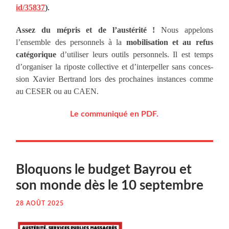
id/35837
).
Assez du mépris et de l’austérité !
Nous appe­lons
l’ensemble des per­son­nels à la
mobili­sation et au refus
caté­go­rique
d’utiliser leurs outils per­son­nels. Il est temps
d’organiser la ri­poste col­lec­tive et d’interpeller sans conces­
sion Xavier Ber­trand lors des pro­chaines ins­tances comme
au CESER ou au CAEN.
Le com­mu­ni­qué en PDF.
Blo­quons le bud­get Bay­rou et
son monde dès le 10 septembre
28 AOÛT 2025