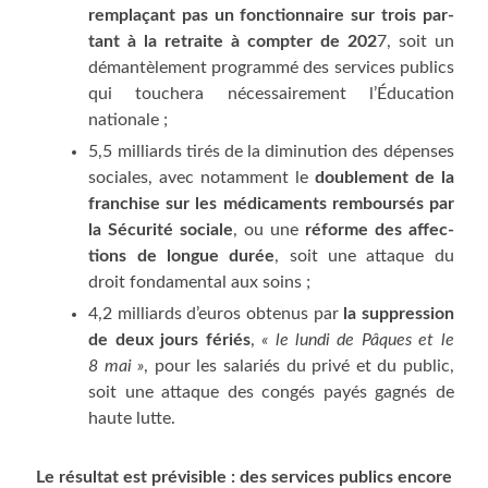
rem­pla­çant pas un fonc­tion­naire sur trois par­
tant à la retraite à comp­ter de 202
7, soit un
déman­tè­le­ment pro­gram­mé des ser­vices publics
qui tou­che­ra néces­sai­re­ment l’Éducation
nationale ;
5,5 mil­liards tirés de la dimi­nu­tion des dépenses
sociales, avec notam­ment le
dou­ble­ment de la
fran­chise sur les médi­ca­ments rem­bour­sés par
la Sécu­ri­té sociale
, ou une
réforme des affec­
tions de longue durée
, soit une attaque du
droit fon­da­men­tal aux soins ;
4,2 mil­liards d’euros obte­nus par
la sup­pres­sion
de deux jours fériés
,
« le lun­di de Pâques et le
8 mai »
, pour les sala­riés du pri­vé et du public,
soit une attaque des congés payés gagnés de
haute lutte.
Le résul­tat est pré­vi­sible : des ser­vices publics encore