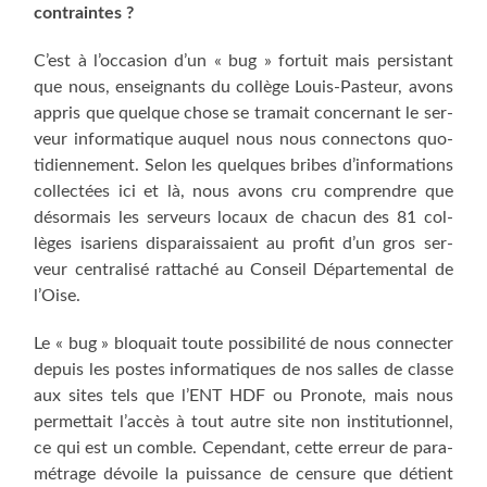
contraintes ?
C’est à l’occasion d’un « bug » for­tuit mais per­sis­tant
que nous, ensei­gnants du col­lège Louis-Pas­teur, avons
appris que quelque chose se tra­mait concer­nant le ser­
veur infor­ma­tique auquel nous nous connec­tons quo­
ti­dien­ne­ment. Selon les quelques bribes d’informations
col­lec­tées ici et là, nous avons cru com­prendre que
désor­mais les ser­veurs locaux de cha­cun des 81 col­
lèges isa­riens dis­pa­rais­saient au pro­fit d’un gros ser­
veur cen­tra­li­sé rat­ta­ché au Conseil Dépar­te­men­tal de
l’Oise.
Le « bug » blo­quait toute pos­si­bi­li­té de nous connec­ter
depuis les postes infor­ma­tiques de nos salles de classe
aux sites tels que l’ENT HDF ou Pro­note, mais nous
per­met­tait l’accès à tout autre site non ins­ti­tu­tion­nel,
ce qui est un comble. Cepen­dant, cette erreur de para­
mé­trage dévoile la puis­sance de cen­sure que détient