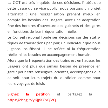
La CGT est très inquiète de ces déci­sions. Plu­tôt que
cette casse du ser­vice public, nous por­tons un pro­jet
alter­na­tif : une réor­ga­ni­sa­tion pre­nant mieux en
compte les besoins des usa­gers, avec une adap­ta­tion
fine des horaires d’ouverture des gui­chets et des gares
en fonc­tions de leur fré­quen­ta­tion réelle.
Le Conseil régio­nal fonde ses déci­sions sur des sta­tis­
tiques de tran­sac­tions par jour, un indi­ca­teur que nous
jugeons insuf­fi­sant. Il ne reflète ni la fré­quen­ta­tion
réelle, ni les besoins en accom­pa­gne­ment humain.
Alors que la fré­quen­ta­tion des trains est en hausse, les
usa­gers ont plus que jamais besoin de pré­sence en
gare : pour être ren­sei­gnés, orien­tés, accom­pa­gnés que
ce soit pour leurs tra­jets du quo­ti­dien comme pour
leurs voyages de loisir.
Signez la péti­tion
et par­ta­gez la :
https://chng.it/yKjpXCxQVQ