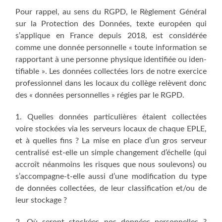
Pour rap­pel, au sens du RGPD, le Règle­ment Géné­ral
sur la Pro­tec­tion des Don­nées, texte euro­péen qui
s’applique en France depuis 2018, est consi­dé­rée
comme une don­née per­son­nelle « toute infor­ma­tion se
rap­por­tant à une per­sonne phy­sique iden­ti­fiée ou iden­
ti­fiable ». Les don­nées col­lec­tées lors de notre exer­cice
pro­fes­sion­nel dans les locaux du col­lège relèvent donc
des « don­nées per­son­nelles » régies par le RGPD.
1. Quelles don­nées par­ti­cu­lières étaient col­lec­tées
voire sto­ckées via les ser­veurs locaux de chaque EPLE,
et à quelles fins ? La mise en place d’un gros ser­veur
cen­tra­li­sé est-elle un simple chan­ge­ment d’échelle (qui
accroît néan­moins les risques que nous sou­le­vons) ou
s’accompagne-t-elle aus­si d’une modi­fi­ca­tion du type
de don­nées col­lec­tées, de leur clas­si­fi­ca­tion et/ou de
leur stockage ?