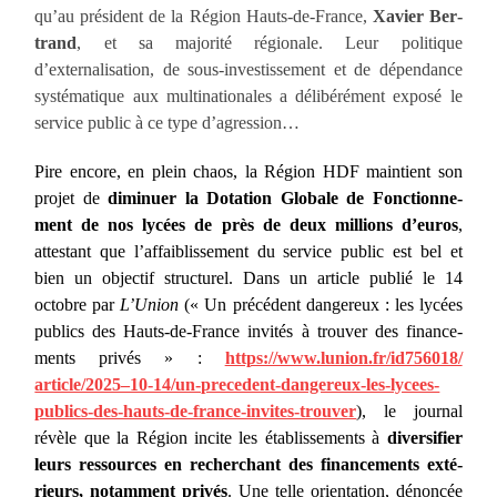
qu’au pré­sident de la Ré­gion Hauts-de-France,
Xavier Ber­
trand
, et sa majo­ri­té régio­nale. Leur poli­tique
d’externalisation, de sous-inves­tis­se­ment et de dépen­dance
sys­té­ma­tique aux multina­tionales a déli­bé­ré­ment expo­sé le
ser­vice public à ce type d’agression…
Pire encore, en plein chaos, la Région HDF main­tient son
pro­jet de
dimi­nuer la Dota­tion Glo­bale de Fonc­tion­ne­
ment de nos lycées de près de deux mil­lions d’euros
,
attes­tant que l’affaiblissement du ser­vice public est bel et
bien un objec­tif struc­tu­rel. Dans un article publié le 14
octobre par
L’Union
(« Un pré­cé­dent dan­ge­reux : les lycées
publics des Hauts-de-France invi­tés à trou­ver des finan­ce­
ments pri­vés » :
https://www.lunion.fr/id756018/
article/2025–10-14/un-precedent-dangereux-les-lycees-
publics-des-hauts-de-france-invites-trouver
), le jour­nal
révèle que la Région incite les éta­blis­se­ments à
diver­si­fier
leurs res­sources en recher­chant des finan­ce­ments exté­
rieurs, notam­ment pri­vés
. Une telle orien­ta­tion, dénon­cée