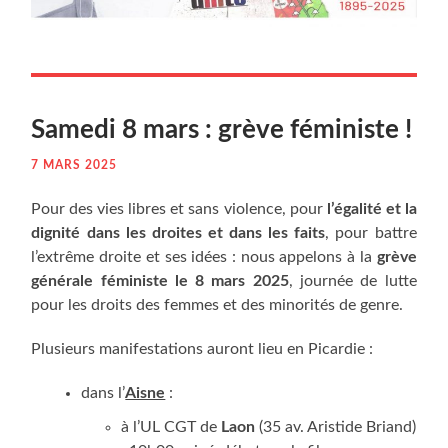
Same­di 8 mars : grève féministe !
7 MARS 2025
Pour des vies libres et sans vio­lence, pour
l’égalité et la
digni­té dans les droites et dans les faits
, pour battre
l’extrême droite et ses idées : nous appe­lons à la
grève
géné­rale fémi­niste le 8 mars 2025
, jour­née de lutte
pour les droits des femmes et des mino­ri­tés de genre.
Plu­sieurs mani­fes­ta­tions auront lieu en Picardie :
dans l’
Aisne
:
à l’UL CGT de
Laon
(35 av. Aris­tide Briand)