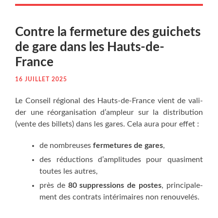
Contre la fer­me­ture des gui­chets
de gare dans les Hauts-de-
France
16 JUILLET 2025
Le Conseil régio­nal des Hauts-de-France vient de vali­
der une réor­ga­ni­sa­tion d’ampleur sur la dis­tri­bu­tion
(vente des billets) dans les gares. Cela aura pour effet :
de nom­breuses
fer­me­tures de gares
,
des réduc­tions d’amplitudes pour qua­si­ment
toutes les autres,
près de
80 sup­pres­sions de postes
, prin­ci­pa­le­
ment des contrats inté­ri­maires non renouvelés.