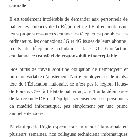
son­nelle
.
Il est tota­le­ment into­lé­rable de deman­der aux per­son­nels
de
pal­lier les carences de la Ré­gion et de l’État en mobi­li­sant
leurs propres res­sources comme les télé­phones por­tables, les
ordi­nateurs, les connexions 3G et 4G issues de leurs abon­ne­
ments de télé­pho­nie cellu­laire : la CGT Éduc’action
condamne ce
trans­fert de res­pon­sa­bi­li­té inac­cep­table
.
Nos outils de tra­vail sont une obli­ga­tion de l’employeur et
non une variable d’ajustement. Notre em­ployeur est le minis­
tère de l’Éducation natio­nale, ce n’est pas la région Hauts-
de-France. C’est à l’État de pal­lier aujourd’hui la défaillance
de la région HDF et d’équiper sé­rieusement ses per­son­nels
en ma­tériel infor­ma­tique, pas sim­ple­ment par une prime
annuelle dérisoire.
Pen­dant que la Région spé­cule sur un retour à la nor­male en
plu­sieurs semaines, nos col­lègues techni­ciens infor­ma­tiques