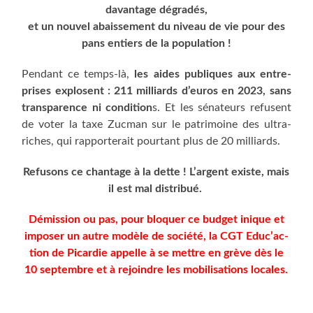
davan­tage dégradés,
et un nou­vel abais­se­ment du niveau de vie pour des
pans entiers de la population !
Pen­dant ce temps-là,
les aides publiques aux entre­
prises explosent : 211 mil­liards d’euros en 2023, sans
trans­pa­rence ni condi­tion
s. Et les séna­teurs refusent
de voter la taxe Zuc­man sur le patri­moine des ultra-
riches, qui rap­por­te­rait pour­tant plus de 20 milliards.
Refu­sons ce chan­tage à la dette ! L’argent existe, mais
il est mal distribué.
Démis­sion ou pas, pour blo­quer ce bud­get inique et
impo­ser un autre modèle de socié­té, la CGT Educ’ac­
tion de Picar­die appelle à se mettre en grève dès le
10 sep­tembre et à rejoindre les mobi­li­sa­tions locales.