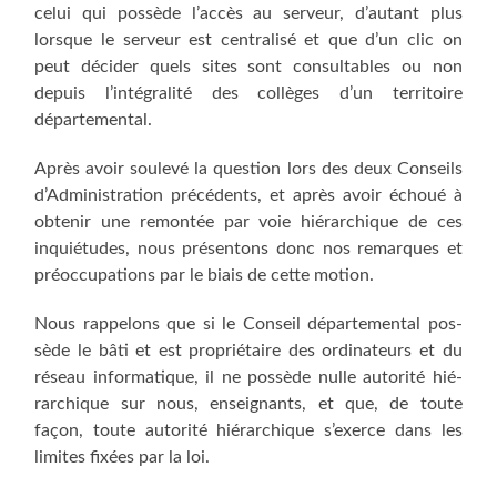
celui qui pos­sède l’accès au ser­veur, d’autant plus
lorsque le ser­veur est cen­tra­li­sé et que d’un clic on
peut déci­der quels sites sont consul­tables ou non
depuis l’intégralité des col­lèges d’un ter­ri­toire
départemental.
Après avoir sou­le­vé la ques­tion lors des deux Conseils
d’Administration pré­cé­dents, et après avoir échoué à
obte­nir une remon­tée par voie hié­rar­chique de ces
inquié­tudes, nous pré­sen­tons donc nos remarques et
pré­oc­cu­pa­tions par le biais de cette motion.
Nous rap­pe­lons que si le Conseil dépar­te­men­tal pos­
sède le bâti et est pro­prié­taire des ordi­na­teurs et du
réseau infor­ma­tique, il ne pos­sède nulle auto­ri­té hié­
rar­chique sur nous, ensei­gnants, et que, de toute
façon, toute auto­ri­té hié­rar­chique s’exerce dans les
limites fixées par la loi.