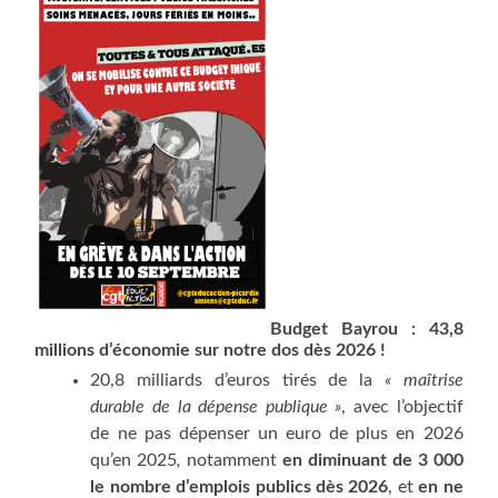
Bud­get Bay­rou :
43,8
mil­lions d’é­co­no­mie sur notre dos dès 2026 !
20,8 mil­liards d’euros tirés de la
« maî­trise
durable de la dépense publique »
, avec l’ob­jec­tif
de ne pas dépen­ser un euro de plus en 2026
qu’en 2025
,
notam­ment
en dimi­nuant de 3 000
le nombre d’emplois publics dès 2026
, et
en ne