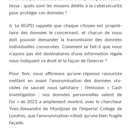
tesse : quels sont les moyens dédiés à la cyber­sé­cu­ri­té
pour pro­té­ger ces données ?
6. Le RGPD rap­pelle que chaque citoyen est pro­prié­
taire des don­nées le concer­nant, et cha­cun de nous
doit pou­voir deman­der la trans­mis­sion des don­nées
indi­vi­duelles conser­vées. Com­ment se fait-il que nous
n’ayons pas été des­ti­na­taires d’une infor­ma­tion légale
nous indi­quant ce droit et la façon de l’exercer ?
Pour finir, nous affir­mons qu’une réponse ras­su­riste
met­tant en avant l’anonymisation des don­nées sto­
ckées ne sau­rait nous satis­faire : l’émission « Cash
inves­ti­ga­tion : nos don­nées per­son­nelles valent de
l’or » de 2021 a ample­ment mon­tré, avec le cher­cheur
Yves-Alexandre de Mont­joye de l’Imperial Col­lege de
Londres, que l’anonymisation n’était qu’une bien fra­gile
façade.