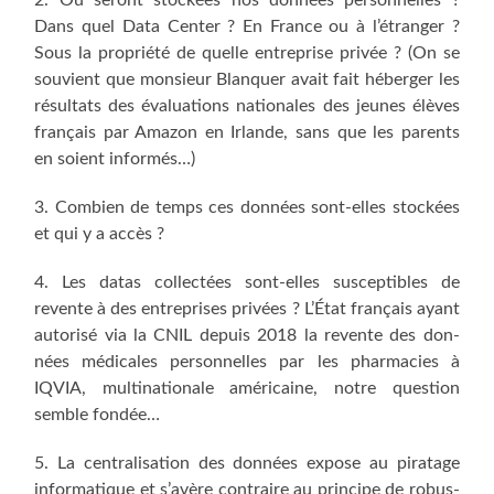
2. Où seront sto­ckées nos don­nées per­son­nelles ?
Dans quel Data Cen­ter ? En France ou à l’étranger ?
Sous la pro­prié­té de quelle entre­prise pri­vée ? (On se
sou­vient que mon­sieur Blan­quer avait fait héber­ger les
résul­tats des éva­lua­tions natio­nales des jeunes élèves
fran­çais par Ama­zon en Irlande, sans que les parents
en soient informés…)
3. Com­bien de temps ces don­nées sont-elles sto­ckées
et qui y a accès ?
4. Les datas col­lec­tées sont-elles sus­cep­tibles de
revente à des entre­prises pri­vées ? L’État fran­çais ayant
auto­ri­sé via la CNIL depuis 2018 la revente des don­
nées médi­cales per­son­nelles par les phar­ma­cies à
IQVIA, mul­ti­na­tio­nale amé­ri­caine, notre ques­tion
semble fondée…
5. La cen­tra­li­sa­tion des don­nées expose au pira­tage
infor­ma­tique et s’avère contraire au prin­cipe de robus­