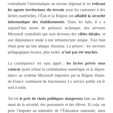
cen­tra­li­sant l’informatique au niveau régio­nal et en
reti­rant
les agents ter­ri­to­riaux du ter­rain
pour les can­ton­ner à des
tâches maté­rielles, l’État et la Ré­gion ont
affai­bli la sécu­ri­té
infor­matique des éta­blis­se­ments
. Dans les faits, il y a
aujourd’hui moins de pré­sence tech­nique, des ser­veurs
Micro­soft cen­tra­li­sés qui sont deve­nus des
cibles idéales
, et
une dépen­dance totale à une in­frastructure unique. Tout était
réuni pour qu’une attaque réus­sisse. La preuve : les ser­veurs
pédago­giques locaux, plus iso­lés,
n’ont pas été tou­chés
.
La consé­quence est sans appel :
les lycées pri­vés sous
contrat
ayant refu­sé la centralisa­tion numé­rique et la dépen­
dance au sys­tème Micro­soft impo­sées par la Région Hauts-
de-France conti­nuent de fonc­tion­ner. Le ser­vice public est le
seul à subir.
Tel est
le prix de choix poli­tiques dan­ge­reux
faits au détri­
ment de la sécu­ri­té, des person­nels et des élèves. Et cela, on
peut l’imputer au minis­tère de l’Éducation natio­nale, ain­si