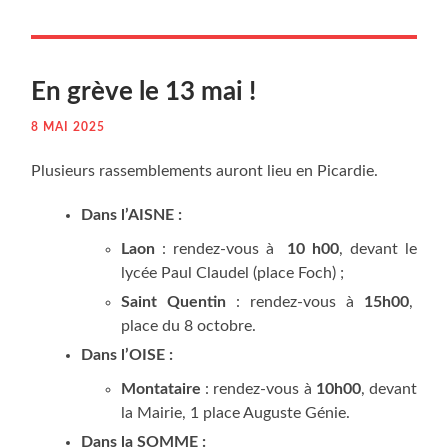
En grève le 13 mai !
8 MAI 2025
Plu­sieurs ras­sem­ble­ments auront lieu en Picardie.
Dans l’AISNE :
Laon
: ren­dez-vous à
10 h00
, devant le
lycée Paul Clau­del (place Foch) ;
Saint Quen­tin
: ren­dez-vous à
15h00
,
place du 8 octobre.
Dans l’OISE :
Mon­ta­taire
: ren­dez-vous à
10h00
, devant
la Mai­rie, 1 place Auguste Génie.
Dans la SOMME :