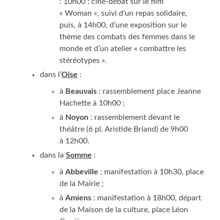
: 10h00 : ciné-débat sur le film
« Woman », sui­vi d’un repas soli­daire,
puis, à 14h00, d’une expo­si­tion sur le
thème des com­bats des femmes dans le
monde et d’un ate­lier « com­battre les
stéréotypes ».
dans l’
Oise
:
à
Beau­vais
: ras­sem­ble­ment place Jeanne
Hachette à 10h00 ;
à
Noyon
: ras­sem­ble­ment devant le
théâtre (6 pl. Aris­tide Briand) de 9h00
à 12h00.
dans la
Somme
:
à
Abbe­ville
: mani­fes­ta­tion à 10h30, place
de la Mairie ;
à
Amiens
: mani­fes­ta­tion à 18h00, départ
de la Mai­son de la culture, place Léon