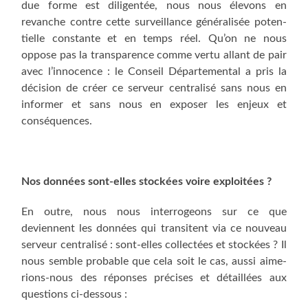
due forme est dili­gen­tée, nous nous éle­vons en
revanche contre cette sur­veillance géné­ra­li­sée poten­
tielle constante et en temps réel. Qu’on ne nous
oppose pas la trans­pa­rence comme ver­tu allant de pair
avec l’innocence : le Conseil Dépar­te­men­tal a pris la
déci­sion de créer ce ser­veur cen­tra­li­sé sans nous en
infor­mer et sans nous en expo­ser les enjeux et
conséquences.
Nos don­nées sont-elles sto­ckées voire exploitées ?
En outre, nous nous inter­ro­geons sur ce que
deviennent les don­nées qui tran­sitent via ce nou­veau
ser­veur cen­tra­li­sé : sont-elles col­lec­tées et sto­ckées ? Il
nous semble pro­bable que cela soit le cas, aus­si aime­
rions-nous des réponses pré­cises et détaillées aux
ques­tions ci-dessous :