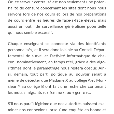
Or, ce ser­veur cen­tra­li­sé est non seule­ment une poten­
tia­li­té de cen­sure concer­nant les sites dont nous nous
ser­vons lors de nos cours et lors de nos pré­pa­ra­tions
de cours entre les heures de face-à-face élèves, mais
aus­si un outil de sur­veillance géné­ra­li­sée poten­tielle
qui nous semble excessif.
Chaque ensei­gnant se connecte via des iden­ti­fiants
per­son­na­li­sés, et il sera donc loi­sible au Conseil Dépar­
te­men­tal de sur­veiller l’activité infor­ma­tique de cha­
cun, nomi­na­ti­ve­ment, en temps réel, grâce à des algo­
rithmes dont le para­mé­trage nous res­te­ra obs­cur. Ain­
si, demain, tout par­ti poli­tique au pou­voir serait à
même de détec­ter que Madame X au col­lège A et Mon­
sieur Y au col­lège B ont fait une recherche conte­nant
les mots « migrants », « femme », ou « genre »…
S’il nous paraît légi­time que nos auto­ri­tés puissent exa­
mi­ner nos connexions lorsqu’une enquête en bonne et